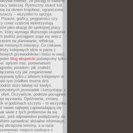
dkrywa również, że pociąg to świetne
racy twórczej. Rytmiczny stukot kół,
się za oknem krajobraz, ograniczona
aszaczy – wszystko to sprzyja
. Pisarze, graficy, programiści czy
cy coraz częściej wykorzystują
óże jako okazję do spokojnej pracy
em, który wymaga dłuższego skupienia.
ch podróż pociągiem staje się wręcz
zasem na planowanie, refleksję,
e minionych miesięcy. Co ciekawe,
róży kolejowych idzie w parze z
rowych przewodników i treści w sieci.
ejeden
blog ekspercki
poświęcony tylko
ei: opisom tras, porównaniom
agonów, poradom, jak znaleźć
łączenia czy jak zorganizować
wyprawę tylko z biletem kolejowym w
ięki tym źródłom można dziś
odróż dużo łatwiej niż kiedyś,
potrzebnych przesiadek i korzystając z
 ofert. Oczywiście, podróże pociągiem
oje wyzwania. Opóźnienia, zmiany
łok w godzinach szczytu – to wszystko
uć nawet najlepiej zapowiadającą się
ak wiele z tych problemów da się
ać, jeśli odpowiednio podejdziemy do
Warto sprawdzać aktualne informacje,
ej obciążone terminy, a w razie
rezerwować miejsce siedzące z