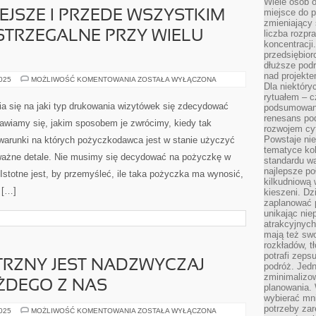
Wiele osób o
miejsce do p
EJSZE I PRZEDE WSZYSTKIM
zmieniający 
liczba rozpr
STRZEGALNE PRZY WIELU
koncentracji
przedsiębior
dłuższe podr
nad projekt
TO,
2025
MOŻLIWOŚĆ KOMENTOWANIA
ZOSTAŁA WYŁĄCZONA
Dla niektóry
CO
NAJCENNIEJSZE
rytuałem – c
I
wia się na jaki typ drukowania wizytówek się zdecydować
podsumowani
PRZEDE
renesans pod
WSZYSTKIM
awiamy się, jakim sposobem je zwrócimy, kiedy tak
NAJCZĘŚCIEJ
rozwojem cyf
DOSTRZEGALNE
Powstaje ni
 warunki na których pożyczkodawca jest w stanie użyczyć
PRZY
WIELU
tematyce kol
 ważne detale. Nie musimy się decydować na pożyczkę w
BALACH
standardu w
najlepsze po
. Istotne jest, by przemyśleć, ile taka pożyczka ma wynosić,
kilkudniową 
 […]
kieszeni. Dz
zaplanować p
unikając nie
atrakcyjnych
mają też sw
rozkładów, t
potrafi zeps
RZNY JEST NADZWYCZAJ
podróż. Jedn
zminimalizow
ŻDEGO Z NAS
planowania. 
wybierać mni
potrzeby za
WYGLĄD
2025
MOŻLIWOŚĆ KOMENTOWANIA
ZOSTAŁA WYŁĄCZONA