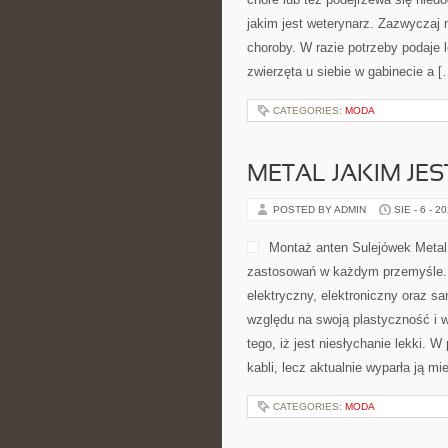
jakim jest weterynarz. Zazwyczaj 
choroby. W razie potrzeby podaje 
zwierzęta u siebie w gabinecie a [
CATEGORIES:
MODA
METAL JAKIM JE
POSTED BY ADMIN
SIE - 6 - 2
Montaż anten Sulejówek Metal 
zastosowań w każdym przemyśle. 
elektryczny, elektroniczny oraz 
względu na swoją plastyczność i w
tego, iż jest niesłychanie lekki.
kabli, lecz aktualnie wyparła ją m
CATEGORIES:
MODA