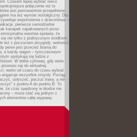
em. Czasem lepiej wybrać nieco
 spokojniejsze połączenie niż to
które jest permanentnie przepełnione.
giem ma też wymiar nostalgiczny. Dla
rzywołuje wspomnienia z dzieciństwa –
wakacje, pierwsze samodzielne
ak kanapek zapakowanych przez
 emocjonalna warstwa sprawia, że
y się nie tylko z praktycznym środkiem
ale też z poczuciem przygody, wolności
dy peron jest przecież bramą do
ta, a każdy wagon – tymczasowym
rym spotykają się ludzie z
historii. W dobie cyfrowej, gdy wiele
przenosi się do wirtualnej
ści, warto od czasu do czasu wybrać
a angażuje wszystkie zmysły. Pociąg
czyć, usłyszeć, poczuć trasę, a nie
koczyć” z punktu A do punktu B. To
ie, że czas spędzony w drodze nie
racony – może stać się jednym z
zych elementów całej wyprawy.