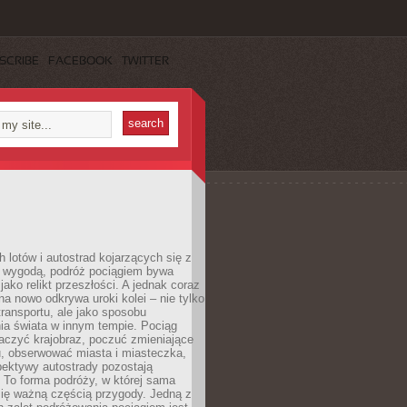
SCRIBE
FACEBOOK
TWITTER
h lotów i autostrad kojarzących się z
i wygodą, podróż pociągiem bywa
jako relikt przeszłości. A jednak coraz
na nowo odkrywa uroki kolei – nie tylko
transportu, ale jako sposobu
ia świata w innym tempie. Pociąg
aczyć krajobraz, poczuć zmieniające
u, obserwować miasta i miasteczka,
pektywy autostrady pozostają
. To forma podróży, w której sama
się ważną częścią przygody. Jedną z