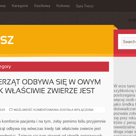
owy
Kategorie
Kazikowy
Kultowy
Spis Treści
SUB
SZ
egory
ERZĄT ODBYWA SIĘ W OWYM
W erze tanic
K WŁAŚCIWIE ZWIERZE JEST
szybkością 
postrzegana 
więcej osób 
jako środka 
doświadczan
KUROWANIE
2025
MOŻLIWOŚĆ KOMENTOWANIA
ZOSTAŁA WYŁĄCZONA
ZWIERZĄT
pozwala zob
ODBYWA
się pory rok
SIĘ
 komforcie pacjenta i na tym, żeby pomimo bólu przyjemnie
które z pers
W
OWYM
niewidzialne
ząt odbywa się wówczas kiedy tak właściwie zwierze jest
CZASIE
droga staje 
KIEDY
ogodności. Zajmuje się tym ekspert od chorób zwierzęcych