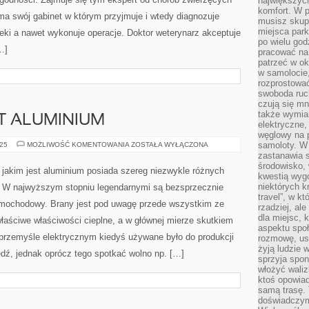
największych
TAK
WŁAŚCIWIE
komfort. W 
ma swój gabinet w którym przyjmuje i wtedy diagnozuje
ZWIERZE
musisz skup
JEST
miejsca par
CHORE
leki a nawet wykonuje operacje. Doktor weterynarz akceptuje
po wielu god
…]
pracować na 
patrzeć w ok
w samolocie,
rozprostować
swoboda ruch
czują się mn
także wymiar
ST ALUMINIUM
elektryczne,
węglowy na 
METAL
samoloty. W
025
MOŻLIWOŚĆ KOMENTOWANIA
ZOSTAŁA WYŁĄCZONA
JAKIM
zastanawia 
JEST
środowisko, 
ALUMINIUM
jakim jest aluminium posiada szereg niezwykle różnych
kwestią wyg
niektórych k
W najwyższym stopniu legendarnymi są bezsprzecznie
travel”, w k
samochodowy. Brany jest pod uwagę przede wszystkim ze
rzadziej, al
dla miejsc, 
łaściwe właściwości cieplne, a w głównej mierze skutkiem
aspektu spo
 W przemyśle elektrycznym kiedyś używane było do produkcji
rozmowę, usł
żyją ludzie 
iedź, jednak oprócz tego spotkać wolno np. […]
sprzyja spo
włożyć waliz
ktoś opowiad
samą trasę. 
doświadczym