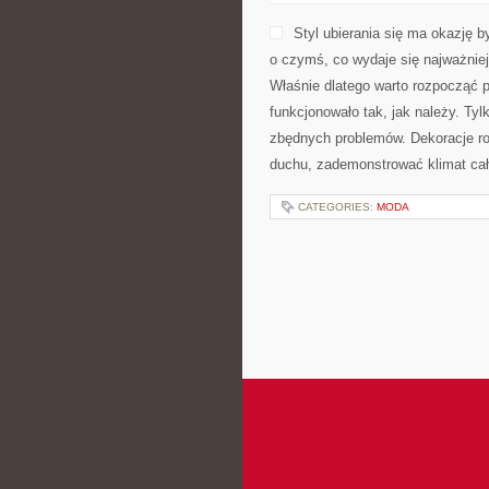
Styl ubierania się ma okazję
o czymś, co wydaje się najważniej
Właśnie dlatego warto rozpocząć 
funkcjonowało tak, jak należy. Ty
zbędnych problemów. Dekoracje ro
duchu, zademonstrować klimat cał
CATEGORIES:
MODA