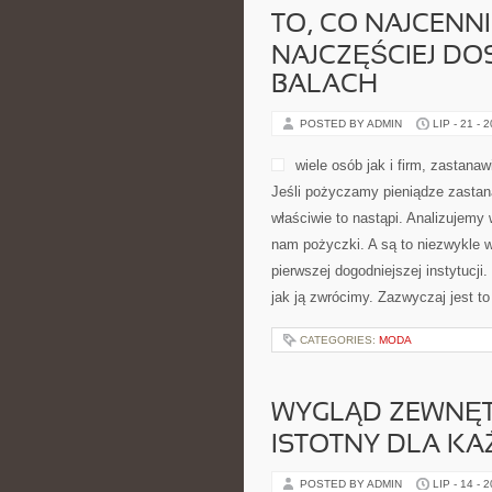
TO, CO NAJCENNI
NAJCZĘŚCIEJ DO
BALACH
POSTED BY ADMIN
LIP - 21 - 
wiele osób jak i firm, zastana
Jeśli pożyczamy pieniądze zastan
właściwie to nastąpi. Analizujemy
nam pożyczki. A są to niezwykle
pierwszej dogodniejszej instytucji
jak ją zwrócimy. Zazwyczaj jest to
CATEGORIES:
MODA
WYGLĄD ZEWNĘT
ISTOTNY DLA KA
POSTED BY ADMIN
LIP - 14 - 