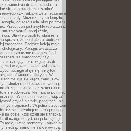
 zalet podróżowania pociągiem jest
przeciwieństwie do samochodu, nie
iać się na prowadzeniu, szukać
kingowego czy walczyć ze zmęczeniem
zinach jazdy. Możesz czytać książkę,
laptopie, oglądać serial albo po prostu
no. Przestrzeń jest zwykle większa niż
 możesz wstać, przejść się,
 nogi. Dla wielu osób to właśnie ta
u sprawia, że po dłuższej podróży
iej zmęczone. Podróże koleją mają
 ekologiczny. Pociągi, zwłaszcza
 generują znacznie mniejszy ślad
pasażera niż samochody czy
 czasach, gdy coraz więcej osób
się nad wpływem swoich wyborów na
wybór pociągu staje się nie tylko
ody, ale i świadomą decyzją. W
rajach rozwija się wręcz trend „slow
tórym chodzi o podróżowanie wolniej,
e na dłużej – z większym szacunkiem
które się odwiedza. Nie można pominąć
łecznego. W pociągu łatwiej nawiązać
yszeć czyjąś historię, podejrzeć, jak
w innych regionach. Wspólna przestrzeń
ntanicznym interakcjom: ktoś pomaga
kę na półkę, ktoś dzieli się kanapką,
a, dlaczego co tydzień pokonuje tę
To małe, ulotne momenty, których nie
y, siedząc samotnie za kierownicą.