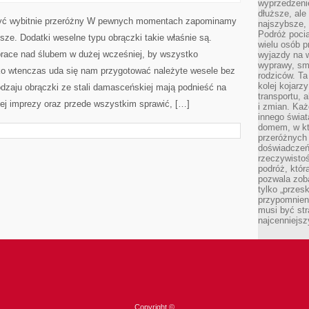
ZEWNĘTRZNY
wyprzedzeni
JEST
dłuższe, ale
NADZWYCZAJ
 być wybitnie przeróżny W pewnych momentach zapominamy
najszybsze, 
ISTOTNY
DLA
Podróż pocią
sze. Dodatki weselne typu obrączki takie właśnie są.
KAŻDEGO
wielu osób p
Z
prace nad ślubem w dużej wcześniej, by wszystko
wyjazdy na 
NAS
wyprawy, sm
lko wtenczas uda się nam przygotować należyte wesele bez
rodziców. Ta
kolej kojarz
dzaju obrączki ze stali damasceńskiej mają podnieść na
transportu, 
ej imprezy oraz przede wszystkim sprawić, […]
i zmian. Każ
innego świa
domem, w któ
przeróżnych 
doświadczeń 
rzeczywisto
podróż, któr
pozwala zoba
tylko „przes
przypomnien
musi być st
najcenniejs
Copyright ©