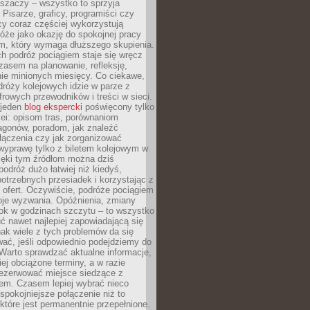
aszaczy – wszystko to sprzyja
. Pisarze, graficy, programiści czy
cy coraz częściej wykorzystują
óże jako okazję do spokojnej pracy
em, który wymaga dłuższego skupienia.
ch podróż pociągiem staje się wręcz
zasem na planowanie, refleksję,
e minionych miesięcy. Co ciekawe,
róży kolejowych idzie w parze z
rowych przewodników i treści w sieci.
ejeden
blog ekspercki
poświęcony tylko
ei: opisom tras, porównaniom
agonów, poradom, jak znaleźć
łączenia czy jak zorganizować
wyprawę tylko z biletem kolejowym w
ięki tym źródłom można dziś
odróż dużo łatwiej niż kiedyś,
potrzebnych przesiadek i korzystając z
 ofert. Oczywiście, podróże pociągiem
oje wyzwania. Opóźnienia, zmiany
łok w godzinach szczytu – to wszystko
uć nawet najlepiej zapowiadającą się
ak wiele z tych problemów da się
ać, jeśli odpowiednio podejdziemy do
Warto sprawdzać aktualne informacje,
ej obciążone terminy, a w razie
rezerwować miejsce siedzące z
em. Czasem lepiej wybrać nieco
 spokojniejsze połączenie niż to
które jest permanentnie przepełnione.