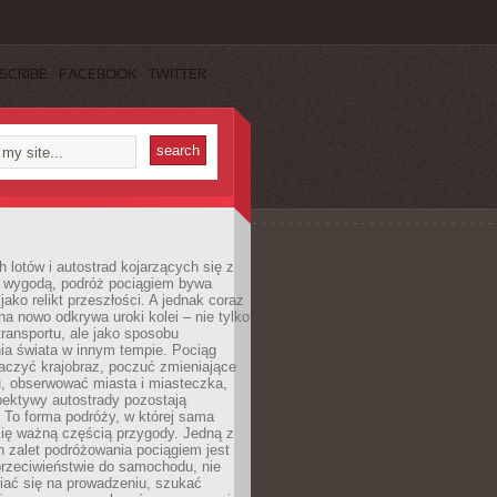
SCRIBE
FACEBOOK
TWITTER
h lotów i autostrad kojarzących się z
i wygodą, podróż pociągiem bywa
jako relikt przeszłości. A jednak coraz
na nowo odkrywa uroki kolei – nie tylko
transportu, ale jako sposobu
ia świata w innym tempie. Pociąg
aczyć krajobraz, poczuć zmieniające
u, obserwować miasta i miasteczka,
pektywy autostrady pozostają
. To forma podróży, w której sama
się ważną częścią przygody. Jedną z
 zalet podróżowania pociągiem jest
przeciwieństwie do samochodu, nie
iać się na prowadzeniu, szukać