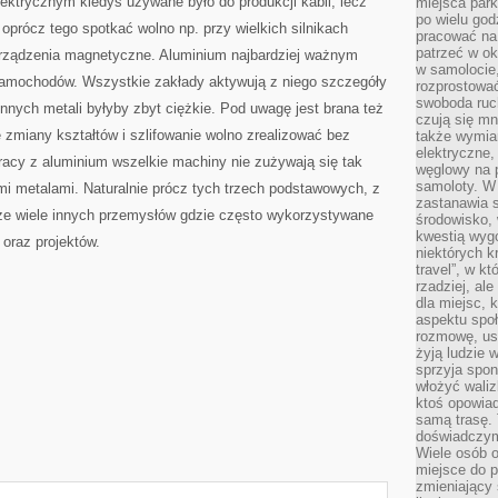
lektrycznym kiedyś używane było do produkcji kabli, lecz
miejsca par
po wielu god
 oprócz tego spotkać wolno np. przy wielkich silnikach
pracować na 
patrzeć w ok
rządzenia magnetyczne. Aluminium najbardziej ważnym
w samolocie,
 samochodów. Wszystkie zakłady aktywują z niego szczegóły
rozprostować
swoboda ruch
z innych metali byłyby zbyt ciężkie. Pod uwagę jest brana też
czują się mn
e zmiany kształtów i szlifowanie wolno zrealizować bez
także wymiar
elektryczne,
racy z aluminium wszelkie machiny nie zużywają się tak
węglowy na 
samoloty. W
mi metalami. Naturalnie prócz tych trzech podstawowych, z
zastanawia 
e wiele innych przemysłów gdzie często wykorzystywane
środowisko, 
kwestią wyg
 oraz projektów.
niektórych k
travel”, w k
rzadziej, al
dla miejsc, 
aspektu spo
rozmowę, usł
żyją ludzie 
sprzyja spo
włożyć waliz
ktoś opowiad
samą trasę. 
doświadczym
Wiele osób o
miejsce do p
zmieniający 