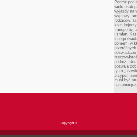
Podróż pocią
wielu osób p
wyjazdy na 
wyprawy, sm
rodziców. Ta
kolej kojarz
transportu, 
i zmian. Każ
innego świa
domem, w któ
przeróżnych 
doświadczeń 
rzeczywisto
podróż, któr
pozwala zoba
tylko „przes
przypomnien
musi być st
najcenniejs
Copyright ©