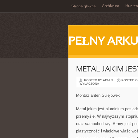
Archiwum
Hunter
Strona główna
PEŁNY ARKU
METAL JAKIM JE
POSTED BY ADMIN
POSTED ON 
WYŁĄCZONA
Montaż anten Sulejówek
Metal jakim jest aluminium posia
przemyśle. W najwyższym stopniu 
oraz samochodowy. Brany jest po
plastyczność i właściwe właściwośc