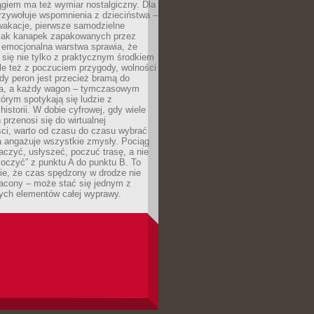
giem ma też wymiar nostalgiczny. Dla
rzywołuje wspomnienia z dzieciństwa –
wakacje, pierwsze samodzielne
ak kanapek zapakowanych przez
 emocjonalna warstwa sprawia, że
y się nie tylko z praktycznym środkiem
ale też z poczuciem przygody, wolności
dy peron jest przecież bramą do
ta, a każdy wagon – tymczasowym
rym spotykają się ludzie z
historii. W dobie cyfrowej, gdy wiele
przenosi się do wirtualnej
ści, warto od czasu do czasu wybrać
a angażuje wszystkie zmysły. Pociąg
czyć, usłyszeć, poczuć trasę, a nie
koczyć” z punktu A do punktu B. To
ie, że czas spędzony w drodze nie
racony – może stać się jednym z
zych elementów całej wyprawy.