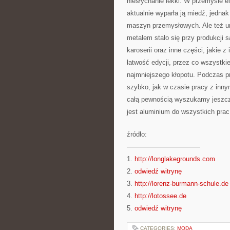
niesłychanie lekki. W przemyśle e
aktualnie wyparła ją miedź, jednak
maszyn przemysłowych. Ale też u
metalem stało się przy produkcji
karoserii oraz inne części, jakie 
łatwość edycji, przez co wszystki
najmniejszego kłopotu. Podczas p
szybko, jak w czasie pracy z inny
całą pewnością wyszukamy jeszcz
jest aluminium do wszystkich prac
źródło:
———————————
1.
http://longlakegrounds.com
2.
odwiedź witrynę
3.
http://lorenz-burmann-schule.de
4.
http://lotossee.de
5.
odwiedź witrynę
CATEGORIES:
MODA