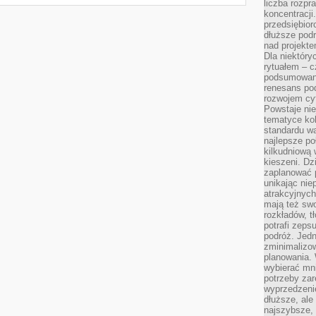
liczba rozpr
koncentracji
przedsiębior
dłuższe podr
nad projekt
Dla niektóry
rytuałem – c
podsumowani
renesans pod
rozwojem cyf
Powstaje ni
tematyce kol
standardu w
najlepsze po
kilkudniową 
kieszeni. Dz
zaplanować p
unikając nie
atrakcyjnych
mają też sw
rozkładów, t
potrafi zeps
podróż. Jedn
zminimalizow
planowania. 
wybierać mni
potrzeby za
wyprzedzeni
dłuższe, ale
najszybsze, 