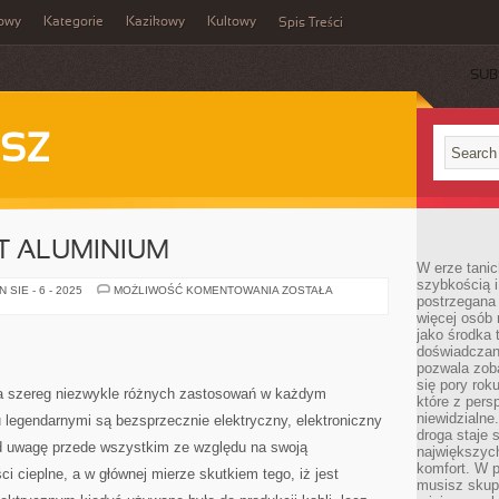
owy
Kategorie
Kazikowy
Kultowy
Spis Treści
SUB
SZ
ST ALUMINIUM
W erze tanic
szybkością 
METAL
SIE - 6 - 2025
MOŻLIWOŚĆ KOMENTOWANIA
ZOSTAŁA
postrzegana 
JAKIM
JEST
więcej osób 
ALUMINIUM
jako środka 
doświadczan
pozwala zob
się pory rok
da szereg niezwykle różnych zastosowań w każdym
które z pers
niewidzialne
legendarnymi są bezsprzecznie elektryczny, elektroniczny
droga staje 
d uwagę przede wszystkim ze względu na swoją
największych
komfort. W 
i cieplne, a w głównej mierze skutkiem tego, iż jest
musisz skup