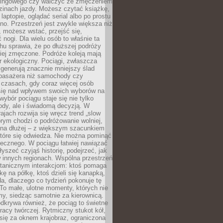
kingowego czy walczyć ze zmęczeniem
zinach jazdy. Możesz czytać książkę,
laptopie, oglądać serial albo po prostu
no. Przestrzeń jest zwykle większa niż
 możesz wstać, przejść się,
 nogi. Dla wielu osób to właśnie ta
u sprawia, że po dłuższej podróży
iej zmęczone. Podróże koleją mają
 ekologiczny. Pociągi, zwłaszcza
 generują znacznie mniejszy ślad
pasażera niż samochody czy
 czasach, gdy coraz więcej osób
się nad wpływem swoich wyborów na
wybór pociągu staje się nie tylko
ody, ale i świadomą decyzją. W
rajach rozwija się wręcz trend „slow
tórym chodzi o podróżowanie wolniej,
e na dłużej – z większym szacunkiem
które się odwiedza. Nie można pominąć
łecznego. W pociągu łatwiej nawiązać
yszeć czyjąś historię, podejrzeć, jak
w innych regionach. Wspólna przestrzeń
ntanicznym interakcjom: ktoś pomaga
kę na półkę, ktoś dzieli się kanapką,
a, dlaczego co tydzień pokonuje tę
To małe, ulotne momenty, których nie
y, siedząc samotnie za kierownicą.
dkrywa również, że pociąg to świetne
racy twórczej. Rytmiczny stukot kół,
się za oknem krajobraz, ograniczona